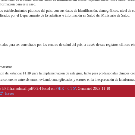
nformación para este caso.
los establecimientos públicos del país, con sus datos de identificación, demográficos, nivel de 
lizados por el Departamento de Estadísticas e información en Salud del Ministerio de Salud.
onales para ser consultado por los centros de salud del país, a través de sus registros clínicos 
 maestros.
ión del estándar FHIR para la implementación de esta guía, tanto para profesionales clínicos co
a coherente entre sistemas, evitando ambigüedades y errores en la interpretación de la informac
e hl7.fhir.cl.minsal.hpd#0.2.4 based on
FHIR 4.0.1
. Generated
2023-11-10
|
Issues