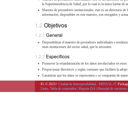
la Superintendencia de Salud, por lo cual es la única fuente de i
Maestro de prestadores institucionales: éste es un directorio de 
información, disponibles en este maestro, son otorgados y actua
Objetivos
General
Disponibilizar el maestro de prestadores individuales e instituci
otras instituciones del sector salud, que lo necesiten.
Específicos
Promover la estandarización de los datos involucrados en estos
Proporcionar directrices y reglas comunes que faciliten la adopc
Garantizar que los datos se representen y se compartan de maner
IG © 2023+
Unidad de Interoperabilidad - MINSAL
. Packag
Links:
Tabla de contenidos
|
Reporte QA
|
Historial de versiones