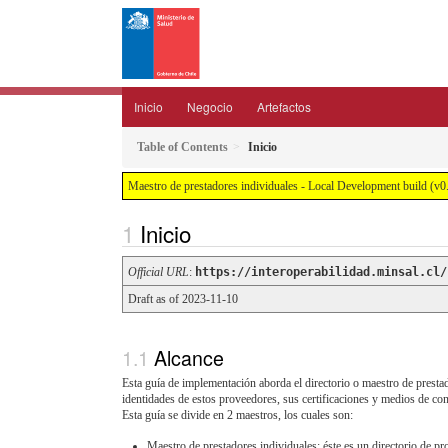
Inicio
Negocio
Artefactos
Table of Contents
Inicio
Maestro de prestadores individuales - Local Development build (v0.
Inicio
Official URL
:
https://interoperabilidad.minsal.cl/
Draft as of 2023-11-10
Alcance
Esta guía de implementación aborda el directorio o maestro de prestado
identidades de estos proveedores, sus certificaciones y medios de con
Esta guía se divide en 2 maestros, los cuales son:
Maestro de prestadores individuales: éste es un directorio de pro