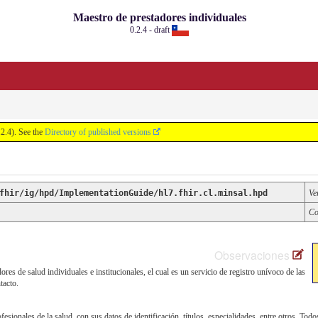
Maestro de prestadores individuales
0.2.4 - draft
2.4). See the
Directory of published versions
fhir/ig/hpd/ImplementationGuide/hl7.fhir.cl.minsal.hpd
Ve
Co
Observaciones
res de salud individuales e institucionales, el cual es un servicio de registro unívoco de las
tacto.
fesionales de la salud, con sus datos de identificación, títulos, especialidades, entre otros. Tod