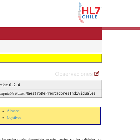
Observaciones
rsion
:
0.2.4
mputable Name
:
MaestroDePrestadoresIndividuales
Alcance
Objetivos
os los profesionales disponibles en este maestro, son los validados por