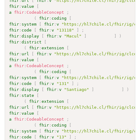
fhir
:
url
[
fhir
:
v
"https://hl7chile.cl/fhir/ig/clcor
fhir
:
value
[
a
fhir
:
CodeableConcept
;
(
fhir
:
coding
[
fhir
:
system
[
fhir
:
v
"https://hl7chile.cl/fhir/ig/cl
fhir
:
code
[
fhir
:
v
"13118"
]
;
fhir
:
display
[
fhir
:
v
"Macul"
]
]
)
fhir
:
district
[
(
fhir
:
extension
[
fhir
:
url
[
fhir
:
v
"https://hl7chile.cl/fhir/ig/clcor
fhir
:
value
[
a
fhir
:
CodeableConcept
;
(
fhir
:
coding
[
fhir
:
system
[
fhir
:
v
"https://hl7chile.cl/fhir/ig/cl
fhir
:
code
[
fhir
:
v
"131"
]
;
fhir
:
display
[
fhir
:
v
"Santiago"
]
]
)
fhir
:
state
[
(
fhir
:
extension
[
fhir
:
url
[
fhir
:
v
"https://hl7chile.cl/fhir/ig/clcor
fhir
:
value
[
a
fhir
:
CodeableConcept
;
(
fhir
:
coding
[
fhir
:
system
[
fhir
:
v
"https://hl7chile.cl/fhir/ig/cl
fhir
:
code
[
fhir
:
v
"13"
]
;