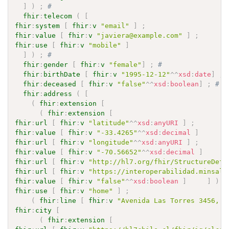
]
)
;
# 
fhir
:
telecom
(
[
fhir
:
system
[
fhir
:
v
"email"
]
;
fhir
:
value
[
fhir
:
v
"javiera@example.com"
]
;
fhir
:
use
[
fhir
:
v
"mobile"
]
]
)
;
# 
fhir
:
gender
[
fhir
:
v
"female"
]
;
# 
fhir
:
birthDate
[
fhir
:
v
"1995-12-12"
^^
xsd
:
date
]
;
fhir
:
deceased
[
fhir
:
v
"false"
^^
xsd
:
boolean
]
;
# 
fhir
:
address
(
[
(
fhir
:
extension
[
(
fhir
:
extension
[
fhir
:
url
[
fhir
:
v
"latitude"
^^
xsd
:
anyURI
]
;
fhir
:
value
[
fhir
:
v
"-33.4265"
^^
xsd
:
decimal
]
fhir
:
url
[
fhir
:
v
"longitude"
^^
xsd
:
anyURI
]
;
fhir
:
value
[
fhir
:
v
"-70.56652"
^^
xsd
:
decimal
]
fhir
:
url
[
fhir
:
v
"http://hl7.org/fhir/StructureDefi
fhir
:
url
[
fhir
:
v
"https://interoperabilidad.minsal.
fhir
:
value
[
fhir
:
v
"false"
^^
xsd
:
boolean
]
]
)
;
fhir
:
use
[
fhir
:
v
"home"
]
;
(
fhir
:
line
[
fhir
:
v
"Avenida Las Torres 3456, D
fhir
:
city
[
(
fhir
:
extension
[