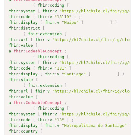
(
fhir
:
coding
[
fhir
:
system
[
fhir
:
v
"https://hl7chile.cl/fhir/ig/cl
fhir
:
code
[
fhir
:
v
"13119"
]
;
fhir
:
display
[
fhir
:
v
"Maipú"
]
]
)
fhir
:
district
[
(
fhir
:
extension
[
fhir
:
url
[
fhir
:
v
"https://hl7chile.cl/fhir/ig/clcor
fhir
:
value
[
a
fhir
:
CodeableConcept
;
(
fhir
:
coding
[
fhir
:
system
[
fhir
:
v
"https://hl7chile.cl/fhir/ig/cl
fhir
:
code
[
fhir
:
v
"131"
]
;
fhir
:
display
[
fhir
:
v
"Santiago"
]
]
)
fhir
:
state
[
(
fhir
:
extension
[
fhir
:
url
[
fhir
:
v
"https://hl7chile.cl/fhir/ig/clcor
fhir
:
value
[
a
fhir
:
CodeableConcept
;
(
fhir
:
coding
[
fhir
:
system
[
fhir
:
v
"https://hl7chile.cl/fhir/ig/cl
fhir
:
code
[
fhir
:
v
"13"
]
;
fhir
:
display
[
fhir
:
v
"Metropolitana de Santiago"
]
fhir
:
country
[