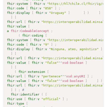
fhir
:
system
[
fhir
:
v
"https://hl7chile.cl/fhir/ig/cl
fhir
:
code
[
fhir
:
v
"858"
]
;
fhir
:
display
[
fhir
:
v
"Uruguay"
]
]
)
]
]
[
fhir
:
url
[
fhir
:
v
"https://interoperabilidad.minsal.
fhir
:
value
[
a
fhir
:
CodeableConcept
;
(
fhir
:
coding
[
fhir
:
system
[
fhir
:
v
"https://interoperabilidad.mins
fhir
:
code
[
fhir
:
v
"9"
]
;
fhir
:
display
[
fhir
:
v
"Ninguna, ateo, agnóstico"
]
]
[
fhir
:
url
[
fhir
:
v
"https://interoperabilidad.minsal.
fhir
:
value
[
fhir
:
v
"false"
^^
xsd
:
boolean
]
]
[
(
fhir
:
extension
[
fhir
:
url
[
fhir
:
v
"pertenece"
^^
xsd
:
anyURI
]
;
fhir
:
value
[
fhir
:
v
"false"
^^
xsd
:
boolean
]
]
)
;
fhir
:
url
[
fhir
:
v
"https://interoperabilidad.minsal.
]
)
;
# 
fhir
:
identifier
(
[
fhir
:
use
[
fhir
:
v
"official"
]
;
fhir
:
type
[