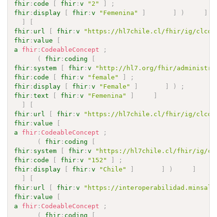
fhir
:
code
[
fhir
:
v
"2"
]
;
fhir
:
display
[
fhir
:
v
"Femenina"
]
]
)
]
]
[
fhir
:
url
[
fhir
:
v
"https://hl7chile.cl/fhir/ig/clcor
fhir
:
value
[
a
fhir
:
CodeableConcept
;
(
fhir
:
coding
[
fhir
:
system
[
fhir
:
v
"http://hl7.org/fhir/administra
fhir
:
code
[
fhir
:
v
"female"
]
;
fhir
:
display
[
fhir
:
v
"Female"
]
]
)
;
fhir
:
text
[
fhir
:
v
"Femenina"
]
]
]
[
fhir
:
url
[
fhir
:
v
"https://hl7chile.cl/fhir/ig/clcor
fhir
:
value
[
a
fhir
:
CodeableConcept
;
(
fhir
:
coding
[
fhir
:
system
[
fhir
:
v
"https://hl7chile.cl/fhir/ig/cl
fhir
:
code
[
fhir
:
v
"152"
]
;
fhir
:
display
[
fhir
:
v
"Chile"
]
]
)
]
]
[
fhir
:
url
[
fhir
:
v
"https://interoperabilidad.minsal.
fhir
:
value
[
a
fhir
:
CodeableConcept
;
(
fhir
:
coding
[