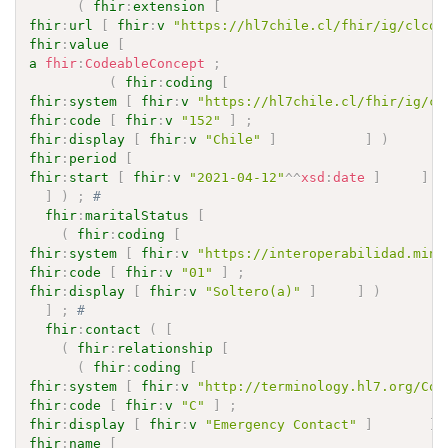
(
fhir
:
extension
[
fhir
:
url
[
fhir
:
v
"https://hl7chile.cl/fhir/ig/clcor
fhir
:
value
[
a
fhir
:
CodeableConcept
;
(
fhir
:
coding
[
fhir
:
system
[
fhir
:
v
"https://hl7chile.cl/fhir/ig/cl
fhir
:
code
[
fhir
:
v
"152"
]
;
fhir
:
display
[
fhir
:
v
"Chile"
]
]
)
fhir
:
period
[
fhir
:
start
[
fhir
:
v
"2021-04-12"
^^
xsd
:
date
]
]
]
)
;
# 
fhir
:
maritalStatus
[
(
fhir
:
coding
[
fhir
:
system
[
fhir
:
v
"https://interoperabilidad.mins
fhir
:
code
[
fhir
:
v
"01"
]
;
fhir
:
display
[
fhir
:
v
"Soltero(a)"
]
]
)
]
;
# 
fhir
:
contact
(
[
(
fhir
:
relationship
[
(
fhir
:
coding
[
fhir
:
system
[
fhir
:
v
"http://terminology.hl7.org/Cod
fhir
:
code
[
fhir
:
v
"C"
]
;
fhir
:
display
[
fhir
:
v
"Emergency Contact"
]
]
fhir
:
name
[