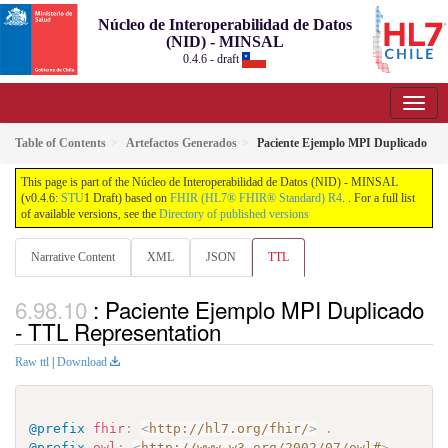
Núcleo de Interoperabilidad de Datos
(NID) - MINSAL
0.4.6 - draft
Table of Contents
Artefactos Generados
Paciente Ejemplo MPI Duplicado
This page is part of the Núcleo de Interoperabilidad de Datos (NID) - MINSAL
(v0.4.6:
STU
1 Draft) based on
FHIR (HL7® FHIR® Standard) R4
. . For a full list
of available versions, see the
Directory of published versions
Narrative Content
XML
JSON
TTL
: Paciente Ejemplo MPI Duplicado
- TTL Representation
Raw ttl
|
Download
@prefix
fhir
:
<
http://hl7.org/fhir/
>
.
@prefix
owl
:
<
http://www.w3.org/2002/07/owl#
>
.