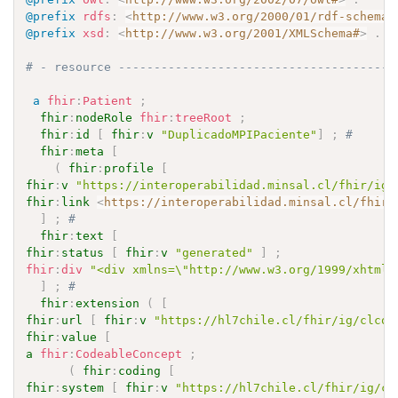
@prefix
rdfs
:
<
http://www.w3.org/2000/01/rdf-schema#
@prefix
xsd
:
<
http://www.w3.org/2001/XMLSchema#
>
.
# - resource ---------------------------------------
a
fhir
:
Patient
;
fhir
:
nodeRole
fhir
:
treeRoot
;
fhir
:
id
[
fhir
:
v
"DuplicadoMPIPaciente"
]
;
# 
fhir
:
meta
[
(
fhir
:
profile
[
fhir
:
v
"https://interoperabilidad.minsal.cl/fhir/ig/
fhir
:
link
<
https://interoperabilidad.minsal.cl/fhir/
]
;
# 
fhir
:
text
[
fhir
:
status
[
fhir
:
v
"generated"
]
;
fhir
:
div
"<div xmlns=\"http://www.w3.org/1999/xhtml\
]
;
# 
fhir
:
extension
(
[
fhir
:
url
[
fhir
:
v
"https://hl7chile.cl/fhir/ig/clcor
fhir
:
value
[
a
fhir
:
CodeableConcept
;
(
fhir
:
coding
[
fhir
:
system
[
fhir
:
v
"https://hl7chile.cl/fhir/ig/cl