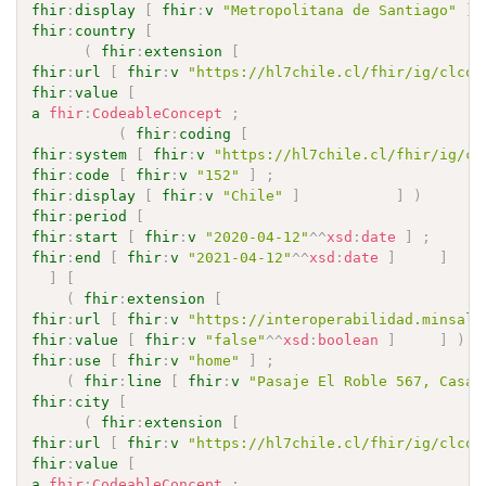
fhir
:
display
[
fhir
:
v
"Metropolitana de Santiago"
]
fhir
:
country
[
(
fhir
:
extension
[
fhir
:
url
[
fhir
:
v
"https://hl7chile.cl/fhir/ig/clcor
fhir
:
value
[
a
fhir
:
CodeableConcept
;
(
fhir
:
coding
[
fhir
:
system
[
fhir
:
v
"https://hl7chile.cl/fhir/ig/cl
fhir
:
code
[
fhir
:
v
"152"
]
;
fhir
:
display
[
fhir
:
v
"Chile"
]
]
)
fhir
:
period
[
fhir
:
start
[
fhir
:
v
"2020-04-12"
^^
xsd
:
date
]
;
fhir
:
end
[
fhir
:
v
"2021-04-12"
^^
xsd
:
date
]
]
]
[
(
fhir
:
extension
[
fhir
:
url
[
fhir
:
v
"https://interoperabilidad.minsal.
fhir
:
value
[
fhir
:
v
"false"
^^
xsd
:
boolean
]
]
)
;
fhir
:
use
[
fhir
:
v
"home"
]
;
(
fhir
:
line
[
fhir
:
v
"Pasaje El Roble 567, Casa 
fhir
:
city
[
(
fhir
:
extension
[
fhir
:
url
[
fhir
:
v
"https://hl7chile.cl/fhir/ig/clcor
fhir
:
value
[
a
fhir
:
CodeableConcept
;