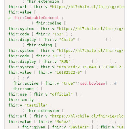
(
fhir
:
extension
[
fhir
:
url
[
fhir
:
v
"https://hl7chile.cl/fhir/ig/clcor
fhir
:
value
[
a
fhir
:
CodeableConcept
;
(
fhir
:
coding
[
fhir
:
system
[
fhir
:
v
"https://hl7chile.cl/fhir/ig/cl
fhir
:
code
[
fhir
:
v
"152"
]
;
fhir
:
display
[
fhir
:
v
"Chile"
]
]
)
(
fhir
:
coding
[
fhir
:
system
[
fhir
:
v
"https://hl7chile.cl/fhir/ig/cl
fhir
:
code
[
fhir
:
v
"01"
]
;
fhir
:
display
[
fhir
:
v
"RUN"
]
]
)
]
;
fhir
:
system
[
fhir
:
v
"urn:oid:2.16.840.1.113883.2.22
fhir
:
value
[
fhir
:
v
"16182522-0"
]
]
)
;
# 
fhir
:
active
[
fhir
:
v
"true"
^^
xsd
:
boolean
]
;
# 
fhir
:
name
(
[
fhir
:
use
[
fhir
:
v
"official"
]
;
fhir
:
family
[
fhir
:
v
"Castilla"
;
(
fhir
:
extension
[
fhir
:
url
[
fhir
:
v
"https://hl7chile.cl/fhir/ig/clcor
fhir
:
value
[
fhir
:
v
"Muñoz"
]
]
)
]
;
(
fhir
:
given
[
fhir
:
v
"Javiera"
]
[
fhir
:
v
"Caro