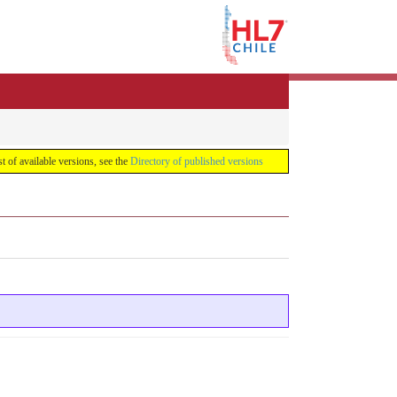
list of available versions, see the
Directory of published versions