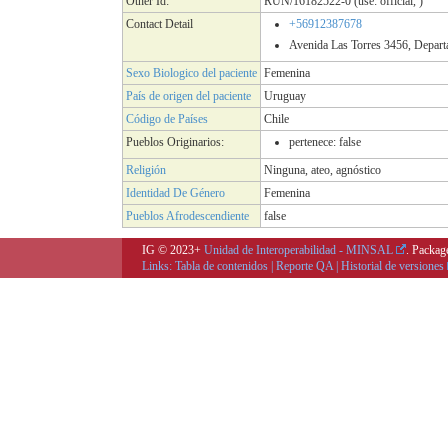
Other Id:
RUN/16182522-0 (use: official, )
Contact Detail
+56912387678
Avenida Las Torres 3456, Departa
Sexo Biologico del paciente
Femenina
País de origen del paciente
Uruguay
Código de Países
Chile
Pueblos Originarios:
pertenece: false
Religión
Ninguna, ateo, agnóstico
Identidad De Género
Femenina
Pueblos Afrodescendiente
false
IG © 2023+
Unidad de Interoperabilidad - MINSAL
. Packag
Links:
Tabla de contenidos
|
Reporte QA
|
Historial de versiones