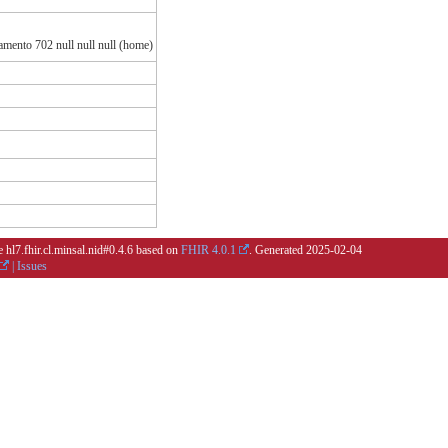
mento 702 null null null (home)
e hl7.fhir.cl.minsal.nid#0.4.6 based on
FHIR 4.0.1
. Generated
2025-02-04
|
Issues