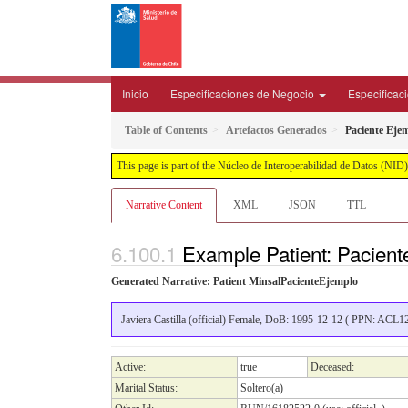
Inicio
Especificaciones de Negocio
Especificac
Table of Contents
Artefactos Generados
Paciente Eje
This page is part of the Núcleo de Interoperabilidad de Datos (N
Narrative Content
XML
JSON
TTL
Example Patient: Pacien
Generated Narrative: Patient MinsalPacienteEjemplo
Javiera Castilla (official) Female, DoB: 1995-12-12 ( PPN: ACL12
Active:
true
Deceased:
Marital Status:
Soltero(a)