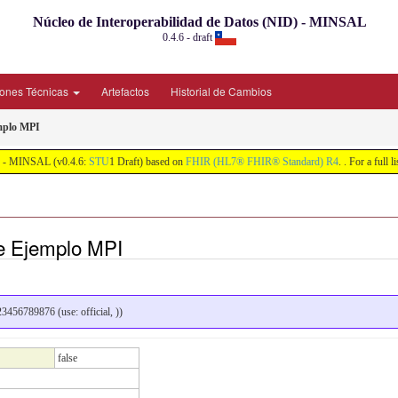
Núcleo de Interoperabilidad de Datos (NID) - MINSAL
0.4.6 - draft
iones Técnicas
Artefactos
Historial de Cambios
mplo MPI
ID) - MINSAL (v0.4.6:
STU
1 Draft) based on
FHIR (HL7® FHIR® Standard) R4
. . For a full 
te Ejemplo MPI
3456789876 (use: official, ))
false