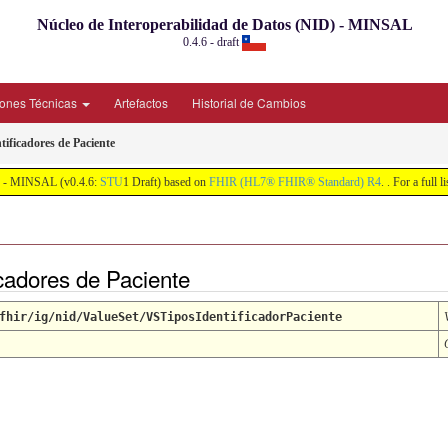
Núcleo de Interoperabilidad de Datos (NID) - MINSAL
0.4.6 - draft
iones Técnicas
Artefactos
Historial de Cambios
tificadores de Paciente
ID) - MINSAL (v0.4.6:
STU
1 Draft) based on
FHIR (HL7® FHIR® Standard) R4
. . For a full 
icadores de Paciente
fhir/ig/nid/ValueSet/VSTiposIdentificadorPaciente