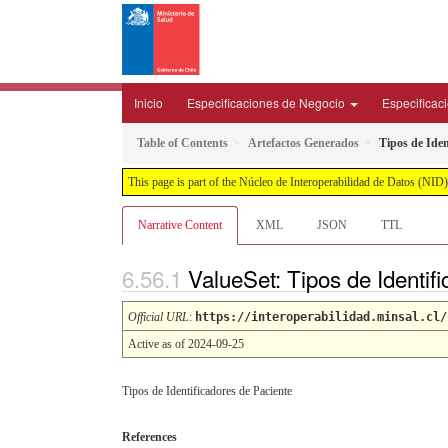
Inicio
Especificaciones de Negocio
Especificac
Table of Contents
Artefactos Generados
Tipos de Iden
This page is part of the Núcleo de Interoperabilidad de Datos (N
Narrative Content
XML
JSON
TTL
ValueSet: Tipos de Identif
Official URL
:
https://interoperabilidad.minsal.cl/
Active as of 2024-09-25
Tipos de Identificadores de Paciente
References