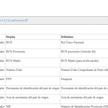
r v1.9.2 (CodeSystem)
Display
Definition
ador
RUN
Rol Único Nacional
ador
RUN Provisorio
RUN provisorio (Artículo 44)
ador
RUN Madre
RUN Madre (para recién nacido)
ador
Número Folio
Número Folio Comprobante de Parto chi
ador
PPN
Pasaporte
ador
Documento de identificación del país de origen
Documento de identificación del país de 
ador
Acta de nacimiento del país de origen
Acta de nacimiento del país de origen
ador
NIP
Número de Identificación Provisorio (NI