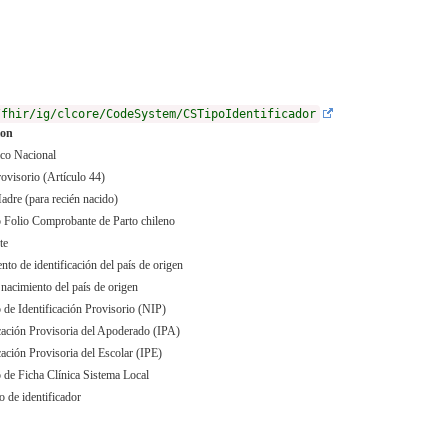
/fhir/ig/clcore/CodeSystem/CSTipoIdentificador
ion
co Nacional
visorio (Artículo 44)
re (para recién nacido)
Folio Comprobante de Parto chileno
te
to de identificación del país de origen
 nacimiento del país de origen
de Identificación Provisorio (NIP)
icación Provisoria del Apoderado (IPA)
cación Provisoria del Escolar (IPE)
de Ficha Clínica Sistema Local
o de identificador