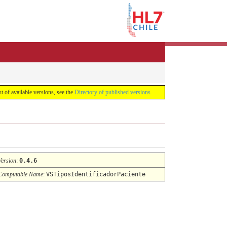
list of available versions, see the
Directory of published versions
Version
:
0.4.6
Computable Name
:
VSTiposIdentificadorPaciente