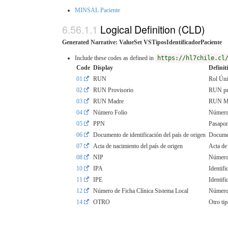
MINSAL Paciente
Logical Definition (CLD)
Generated Narrative: ValueSet VSTiposIdentificadorPaciente
Include these codes as defined in
https://hl7chile.cl
Code
Display
Definit
01
RUN
Rol Úni
02
RUN Provisorio
RUN pro
03
RUN Madre
RUN Mad
04
Número Folio
Número 
05
PPN
Pasapor
06
Documento de identificación del país de origen
Documen
07
Acta de nacimiento del país de origen
Acta de
08
NIP
Número 
10
IPA
Identif
11
IPE
Identifi
12
Número de Ficha Clínica Sistema Local
Número 
14
OTRO
Otro tip