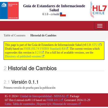
Guía de Estandares de Informacionde
Salud
0.1.0 - ci-build
Table of Contents
Historial de Cambios
This page is part of the Guía de Estandares de Informacionde Salud (v0.1.0:
STU
1
Draft) based on
FHIR (HL7® FHIR® Standard) R4
. The current version which
supersedes this version is
0.2.0
. For a full list of available versions, see the
Directory of published versions
Historial de Cambios
Versión 0.1.1
Primera versión de prueba para la publicación
IG © 2024+
Unidad de Interoperabilidad - MINSAL
. Package
hl7.fhir.cl.minsal.eis#0.1.0 based on
FHIR 4.0.1
. Generated
2024-11-29
Links:
Tabla de contenidos
|
Reporte QA
|
Historial de versiones