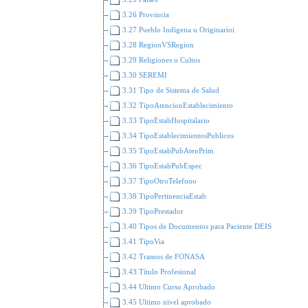
3.26 Provincia
3.27 Pueblo Indígena u Originarioi
3.28 RegionVSRegion
3.29 Religiones o Cultos
3.30 SEREMI
3.31 Tipo de Sistema de Salud
3.32 TipoAtencionEstablecimiento
3.33 TipoEstabHospitalario
3.34 TipoEstablecimientosPublicos
3.35 TipoEstabPubAtenPrim
3.36 TipoEstabPubEspec
3.37 TipoOtroTelefono
3.38 TipoPertinenciaEstab
3.39 TipoPrestador
3.40 Tipos de Documentos para Paciente DEIS
3.41 TipoVia
3.42 Tramos de FONASA
3.43 Título Profesional
3.44 Ultimo Curso Aprobado
3.45 Ultimo nivel aprobado