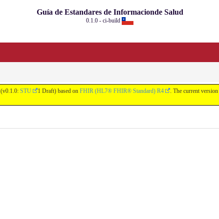
Guía de Estandares de Informacionde Salud
0.1.0 - ci-build
 (v0.1.0:
STU
1 Draft) based on
FHIR (HL7® FHIR® Standard) R4
. The current version