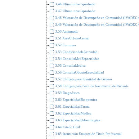
3.46 Ultimo nivel aprobado
3.47 Ultimo nivel aprobado
3.48 Valoración de Desempeño en Comunidad (IVADEC-
3.49 Valoración de Desempeño en Comunidad (IVADEC-
3.50 Anamnesis
3.51 AreaUrbanoCensal
3.52 Comunas
3.53 CondiciondelaActividad
3.54 ConsultaMedEspecialidad
3.55 ConsultaMedica
3.56 ConsultaOdontoEspecialidad
3.57 Códigos para Identidad de Género
3.58 Códigos para Sexo de Nacimiento de Paciente
3.59 Diagnóstico
3.60 EspecialidadBioquimica
3.61 EspecialidadFarma
3.62 EspecialidadMedica
3.63 EspecialidadOdontologica
3.64 Estado Civil
3.65 Institución Emisora de Título Profesional