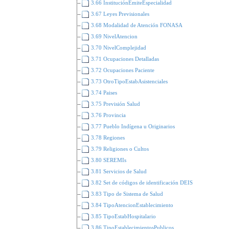
3.66 InstituciónEmiteEspecialidad
3.67 Leyes Previsionales
3.68 Modalidad de Atención FONASA
3.69 NivelAtencion
3.70 NivelComplejidad
3.71 Ocupaciones Detalladas
3.72 Ocupaciones Paciente
3.73 OtroTipoEstabAsistenciales
3.74 Paises
3.75 Previsión Salud
3.76 Provincia
3.77 Pueblo Indígena u Originarios
3.78 Regiones
3.79 Religiones o Cultos
3.80 SEREMIs
3.81 Servicios de Salud
3.82 Set de códigos de identificación DEIS
3.83 Tipo de Sistema de Salud
3.84 TipoAtencionEstablecimiento
3.85 TipoEstabHospitalario
3.86 TipoEstablecimientosPublicos