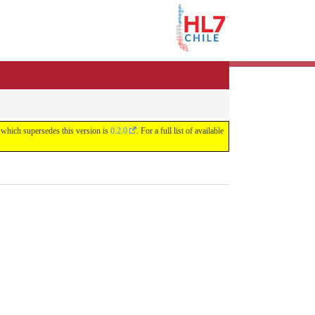
 which supersedes this version is
0.2.0
. For a full list of available