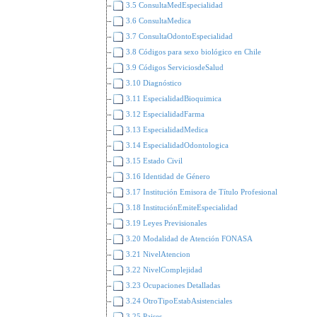
3.5 ConsultaMedEspecialidad
3.6 ConsultaMedica
3.7 ConsultaOdontoEspecialidad
3.8 Códigos para sexo biológico en Chile
3.9 Códigos ServiciosdeSalud
3.10 Diagnóstico
3.11 EspecialidadBioquimica
3.12 EspecialidadFarma
3.13 EspecialidadMedica
3.14 EspecialidadOdontologica
3.15 Estado Civil
3.16 Identidad de Género
3.17 Institución Emisora de Título Profesional
3.18 InstituciónEmiteEspecialidad
3.19 Leyes Previsionales
3.20 Modalidad de Atención FONASA
3.21 NivelAtencion
3.22 NivelComplejidad
3.23 Ocupaciones Detalladas
3.24 OtroTipoEstabAsistenciales
3.25 Paises