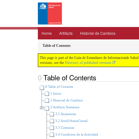
Home
Artifacts
Historial de Cambios
Table of Contents
This page is part of the Guía de Estandares de Informacionde Salud
versions, see the
Directory of published versions
Table of Contents
0 Table of Contents
1 Inicio
2 Historial de Cambios
3 Artifacts Summary
3.1 Anamnesis
3.2 AreaUrbanoCensal
3.3 Comunas
3.4 Condicion de la Actividad